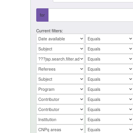
for
Current filters: