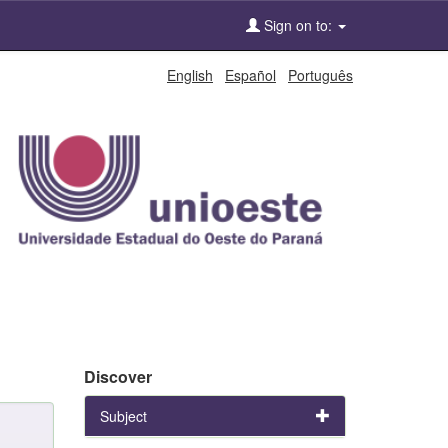
Sign on to:
English
Español
Português
Discover
Subject