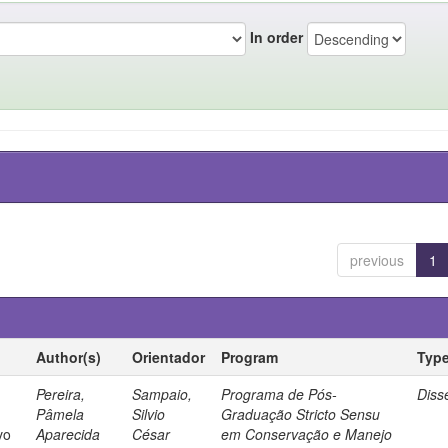
In order
previous
1
Author(s)
Orientador
Program
Typ
Pereira,
Sampaio,
Programa de Pós-
Diss
Pâmela
Silvio
Graduação Stricto Sensu
vo
Aparecida
César
em Conservação e Manejo