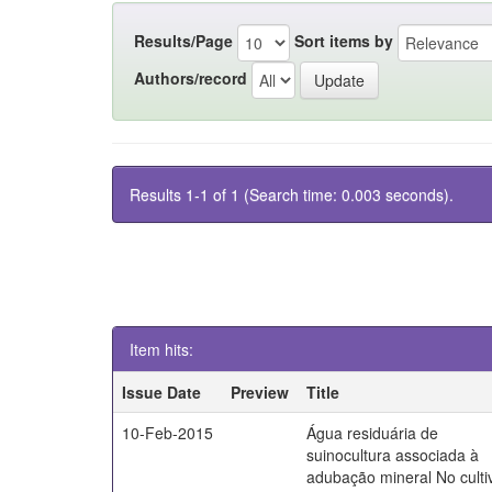
Results/Page
Sort items by
Authors/record
Results 1-1 of 1 (Search time: 0.003 seconds).
Item hits:
Issue Date
Preview
Title
10-Feb-2015
Água residuária de
suinocultura associada à
adubação mineral No culti