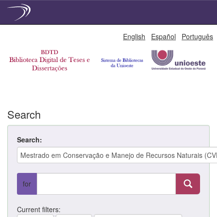
Skip
English
Español
Português
navigation
Search
Search:
for
Current filters: