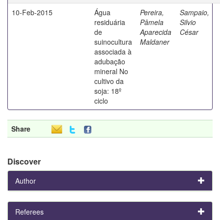
10-Feb-2015
Água
Pereira,
Sampaio,
residuária
Pâmela
Silvio
de
Aparecida
César
suinocultura
Maldaner
associada à
adubação
mineral No
cultivo da
soja: 18º
ciclo
Share
Discover
Author
Referees