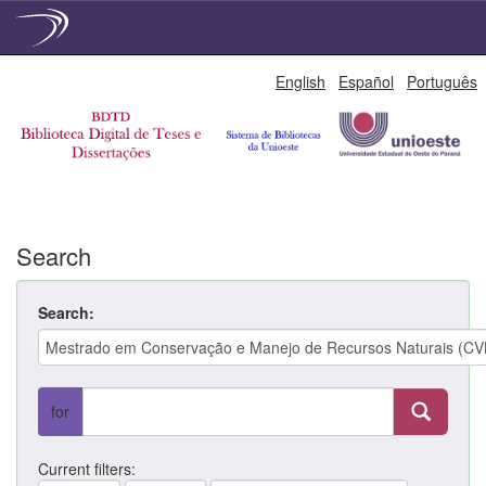
Skip
English
Español
Português
navigation
Search
Search:
for
Current filters: