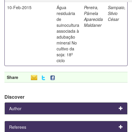
10-Feb-2015
Água
Pereira,
Sampaio,
residuária
Pâmela
Silvio
de
Aparecida
César
suinocultura
Maldaner
associada à
adubação
mineral No
cultivo da
soja: 18º
ciclo
Share
Discover
Author
Referees