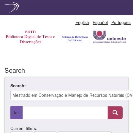
Skip
English
Español
Português
navigation
Search
Search:
for
Current filters: