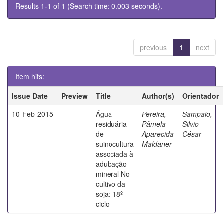
Results 1-1 of 1 (Search time: 0.003 seconds).
previous
1
next
Item hits:
Issue Date
Preview
Title
Author(s)
Orientador
10-Feb-2015
Água
Pereira,
Sampaio,
residuária
Pâmela
Silvio
de
Aparecida
César
suinocultura
Maldaner
associada à
adubação
mineral No
cultivo da
soja: 18º
ciclo