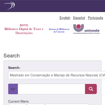
Skip
English
Español
Português
navigation
Search
Search:
for
Current filters: