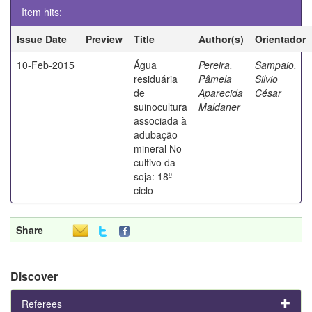
Item hits:
Issue Date
Preview
Title
Author(s)
Orientador
10-Feb-2015
Água
Pereira,
Sampaio,
residuária
Pâmela
Silvio
de
Aparecida
César
suinocultura
Maldaner
associada à
adubação
mineral No
cultivo da
soja: 18º
ciclo
Share
Discover
Referees