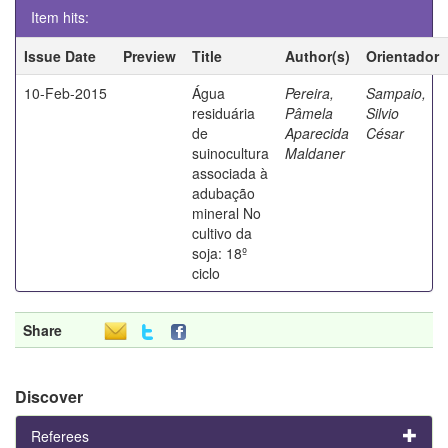
Item hits:
Issue Date
Preview
Title
Author(s)
Orientador
10-Feb-2015
Água
Pereira,
Sampaio,
residuária
Pâmela
Silvio
de
Aparecida
César
suinocultura
Maldaner
associada à
adubação
mineral No
cultivo da
soja: 18º
ciclo
Share
Discover
Referees