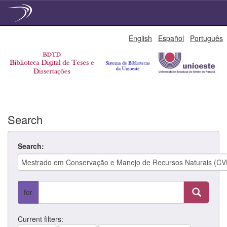
Skip
English
Español
Português
navigation
Search
Search:
for
Current filters: