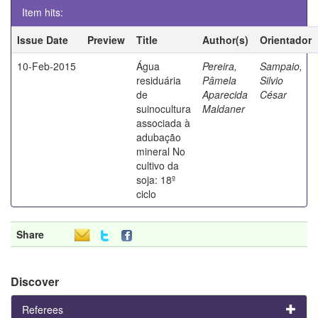
Item hits:
Issue Date
Preview
Title
Author(s)
Orientador
10-Feb-2015
Água
Pereira,
Sampaio,
residuária
Pâmela
Silvio
de
Aparecida
César
suinocultura
Maldaner
associada à
adubação
mineral No
cultivo da
soja: 18º
ciclo
Share
Discover
Referees