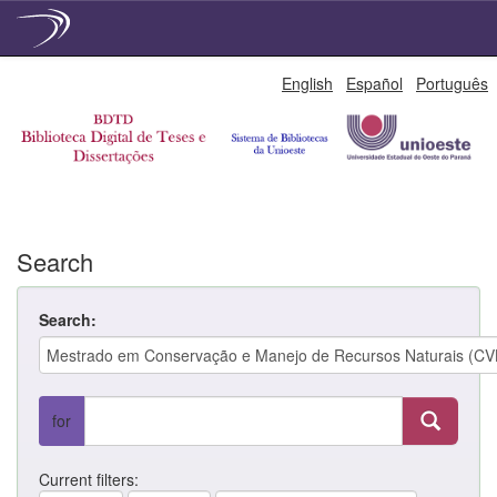
Skip
English
Español
Português
navigation
Search
Search:
for
Current filters: