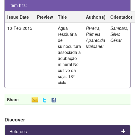
Item hits:
Issue Date
Preview
Title
Author(s)
Orientador
10-Feb-2015
Água
Pereira,
Sampaio,
residuária
Pâmela
Silvio
de
Aparecida
César
suinocultura
Maldaner
associada à
adubação
mineral No
cultivo da
soja: 18º
ciclo
Share
Discover
Referees