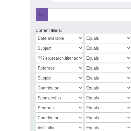
for
Current filters: