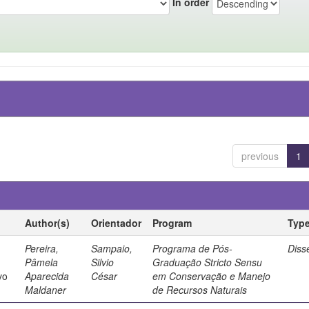
In order
previous
1
Author(s)
Orientador
Program
Typ
Pereira,
Sampaio,
Programa de Pós-
Diss
Pâmela
Silvio
Graduação Stricto Sensu
vo
Aparecida
César
em Conservação e Manejo
Maldaner
de Recursos Naturais