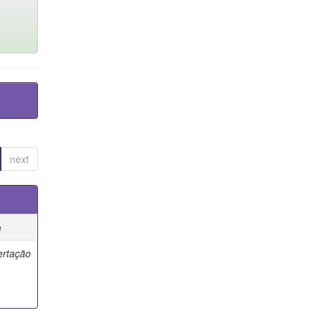
next
e
ertação