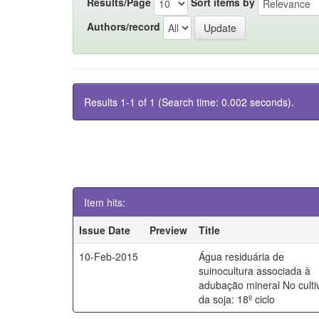
Results/Page
Sort items by
Authors/record
Results 1-1 of 1 (Search time: 0.002 seconds).
Item hits:
Issue Date
Preview
Title
10-Feb-2015
Água residuária de
suinocultura associada à
adubação mineral No culti
da soja: 18º ciclo