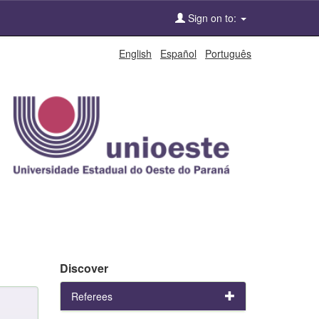
Sign on to:
English
Español
Português
Discover
Referees