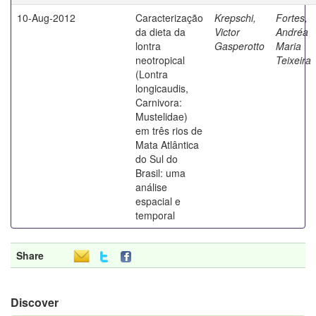
10-Aug-2012
Caracterização
Krepschi,
Fortes,
da dieta da
Victor
Andréa
lontra
Gasperotto
Maria
neotropical
Teixeira
(Lontra
longicaudis,
Carnivora:
Mustelidae)
em três rios de
Mata Atlântica
do Sul do
Brasil: uma
análise
espacial e
temporal
Share
Discover