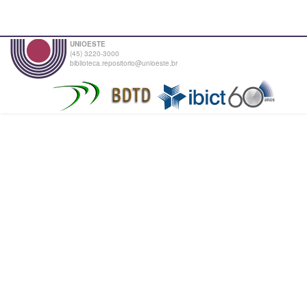
UNIOESTE
(45) 3220-3000
biblioteca.repositorio@unioeste.br