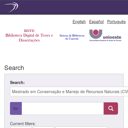
Skip
English
Español
Português
navigation
Search
Search:
for
Current filters: