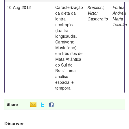
10-Aug-2012
Caracterização
Krepschi,
Fortes,
da dieta da
Victor
Andréa
lontra
Gasperotto
Maria
neotropical
Teixeira
(Lontra
longicaudis,
Carnivora:
Mustelidae)
em três rios de
Mata Atlântica
do Sul do
Brasil: uma
análise
espacial e
temporal
Share
Discover