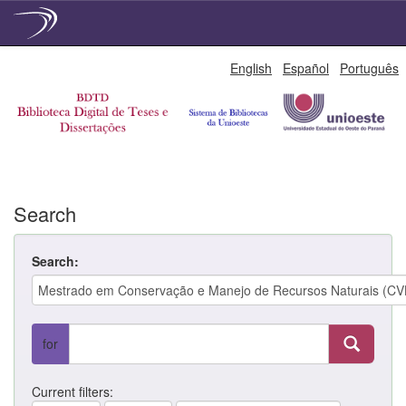
Skip
English
Español
Português
navigation
Search
Search:
for
Current filters: