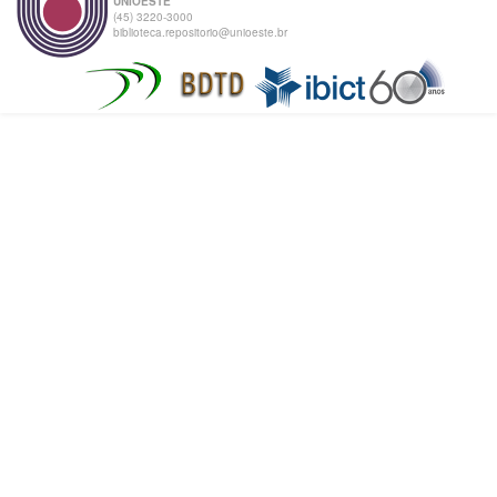
UNIOESTE
(45) 3220-3000
biblioteca.repositorio@unioeste.br