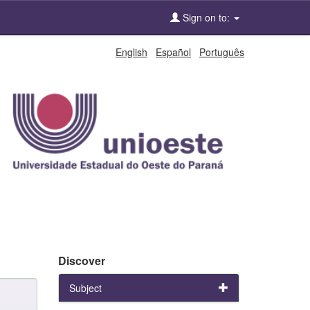
Sign on to:
English
Español
Português
Discover
Subject