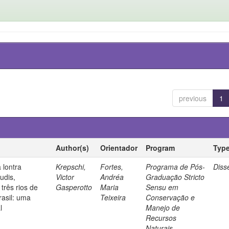
previous
1
Author(s)
Orientador
Program
Typ
 lontra
Krepschi,
Fortes,
Programa de Pós-
Diss
udis,
Victor
Andréa
Graduação Stricto
três rios de
Gasperotto
Maria
Sensu em
rasil: uma
Teixeira
Conservação e
l
Manejo de
Recursos
Naturais