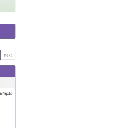
next
e
ertação