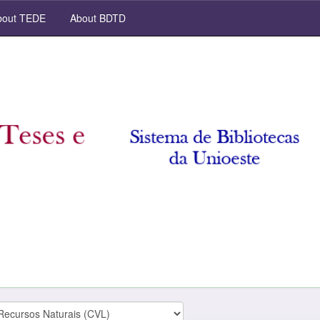
out TEDE
About BDTD