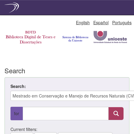
Skip
English
Español
Português
navigation
Search
Search:
for
Current filters: