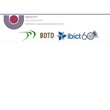
UNIOESTE
(45) 3220-3000
biblioteca.repositorio@unioeste.br