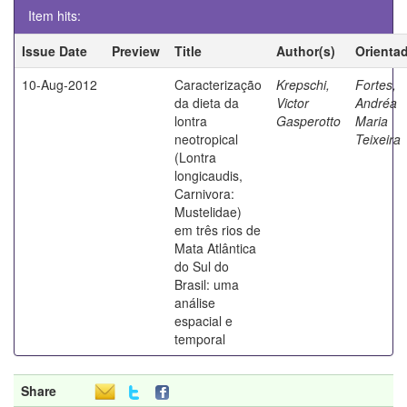
Item hits:
Issue Date
Preview
Title
Author(s)
Orienta
10-Aug-2012
Caracterização
Krepschi,
Fortes,
da dieta da
Victor
Andréa
lontra
Gasperotto
Maria
neotropical
Teixeira
(Lontra
longicaudis,
Carnivora:
Mustelidae)
em três rios de
Mata Atlântica
do Sul do
Brasil: uma
análise
espacial e
temporal
Share