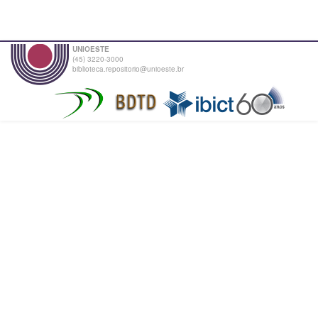
UNIOESTE
(45) 3220-3000
biblioteca.repositorio@unioeste.br