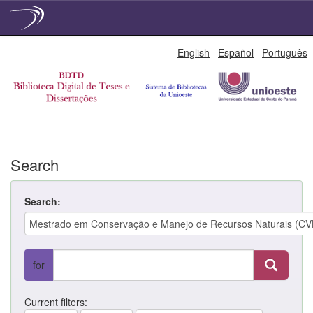
Skip
English
Español
Português
navigation
Search
Search:
for
Current filters: