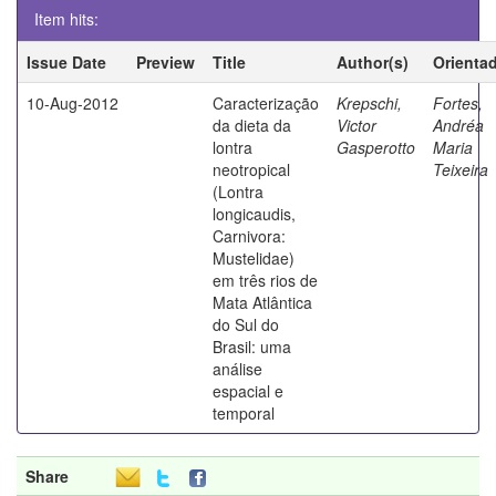
Item hits:
Issue Date
Preview
Title
Author(s)
Orienta
10-Aug-2012
Caracterização
Krepschi,
Fortes,
da dieta da
Victor
Andréa
lontra
Gasperotto
Maria
neotropical
Teixeira
(Lontra
longicaudis,
Carnivora:
Mustelidae)
em três rios de
Mata Atlântica
do Sul do
Brasil: uma
análise
espacial e
temporal
Share