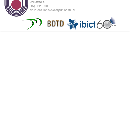
UNIOESTE
(45) 3220-3000
biblioteca.repositorio@unioeste.br