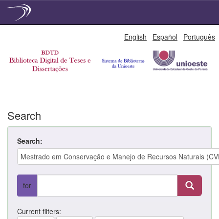
Skip
English
Español
Português
navigation
Search
Search:
for
Current filters: