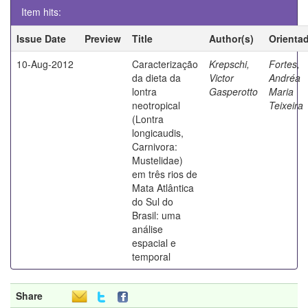
Item hits:
Issue Date
Preview
Title
Author(s)
Orienta
10-Aug-2012
Caracterização
Krepschi,
Fortes,
da dieta da
Victor
Andréa
lontra
Gasperotto
Maria
neotropical
Teixeira
(Lontra
longicaudis,
Carnivora:
Mustelidae)
em três rios de
Mata Atlântica
do Sul do
Brasil: uma
análise
espacial e
temporal
Share