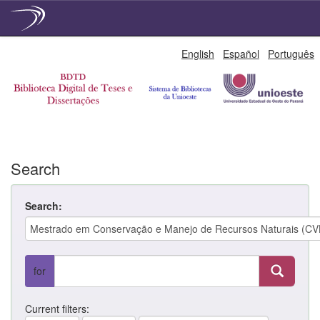
Skip
English
Español
Português
navigation
Search
Search:
for
Current filters: