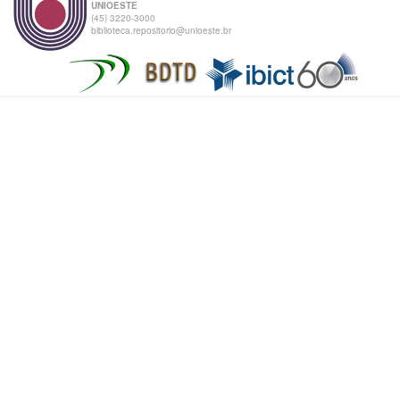
UNIOESTE
(45) 3220-3000
biblioteca.repositorio@unioeste.br