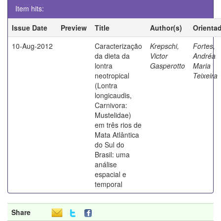
Item hits:
Issue Date
Preview
Title
Author(s)
Orienta
10-Aug-2012
Caracterização
Krepschi,
Fortes,
da dieta da
Victor
Andréa
lontra
Gasperotto
Maria
neotropical
Teixeira
(Lontra
longicaudis,
Carnivora:
Mustelidae)
em três rios de
Mata Atlântica
do Sul do
Brasil: uma
análise
espacial e
temporal
Share