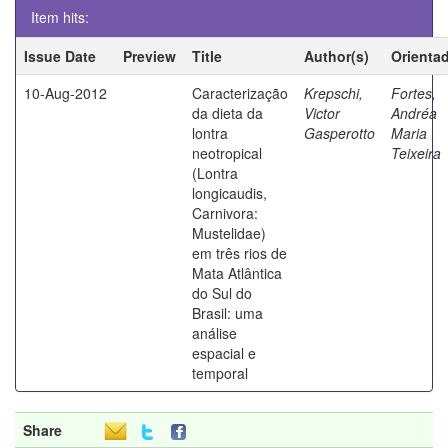
Item hits:
Issue Date
Preview
Title
Author(s)
Orienta
10-Aug-2012
Caracterização
Krepschi,
Fortes,
da dieta da
Victor
Andréa
lontra
Gasperotto
Maria
neotropical
Teixeira
(Lontra
longicaudis,
Carnivora:
Mustelidae)
em três rios de
Mata Atlântica
do Sul do
Brasil: uma
análise
espacial e
temporal
Share