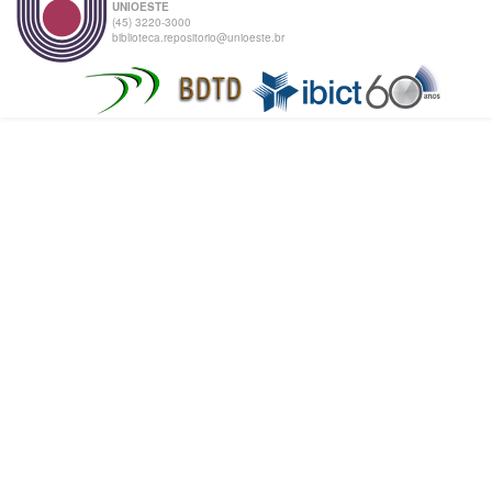
UNIOESTE
(45) 3220-3000
biblioteca.repositorio@unioeste.br