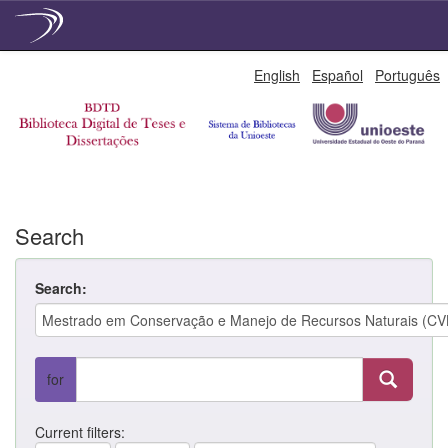
Skip
English
Español
Português
navigation
Search
Search:
for
Current filters: