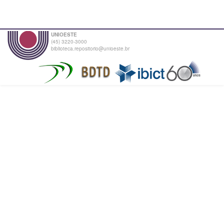
UNIOESTE
(45) 3220-3000
biblioteca.repositorio@unioeste.br