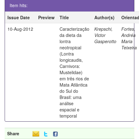
Item hits:
Issue Date
Preview
Title
Author(s)
Orienta
10-Aug-2012
Caracterização
Krepschi,
Fortes,
da dieta da
Victor
Andréa
lontra
Gasperotto
Maria
neotropical
Teixeira
(Lontra
longicaudis,
Carnivora:
Mustelidae)
em três rios de
Mata Atlântica
do Sul do
Brasil: uma
análise
espacial e
temporal
Share