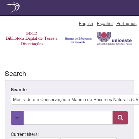
Skip
English
Español
Português
navigation
Search
Search:
for
Current filters: