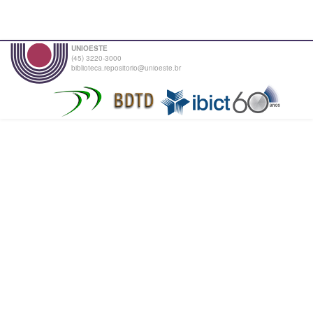
UNIOESTE
(45) 3220-3000
biblioteca.repositorio@unioeste.br