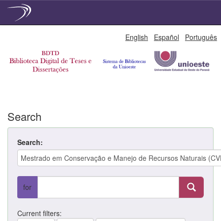
Skip
English
Español
Português
navigation
Search
Search:
for
Current filters: