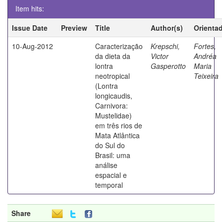
Item hits:
Issue Date
Preview
Title
Author(s)
Orienta
10-Aug-2012
Caracterização
Krepschi,
Fortes,
da dieta da
Victor
Andréa
lontra
Gasperotto
Maria
neotropical
Teixeira
(Lontra
longicaudis,
Carnivora:
Mustelidae)
em três rios de
Mata Atlântica
do Sul do
Brasil: uma
análise
espacial e
temporal
Share