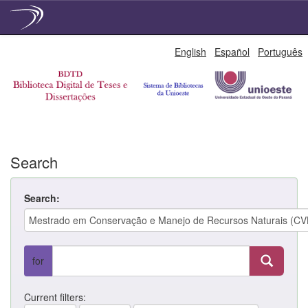
Skip
English
Español
Português
navigation
Search
Search:
for
Current filters: