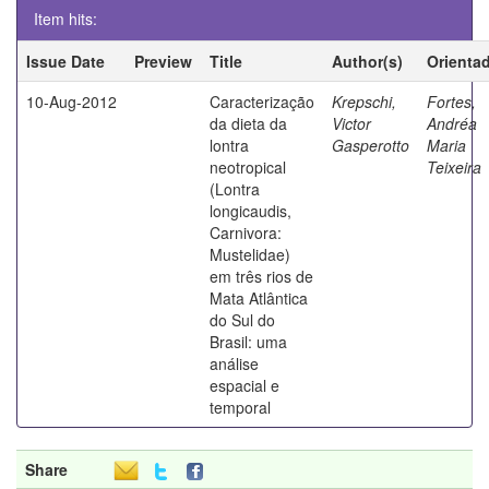
Item hits:
Issue Date
Preview
Title
Author(s)
Orienta
10-Aug-2012
Caracterização
Krepschi,
Fortes,
da dieta da
Victor
Andréa
lontra
Gasperotto
Maria
neotropical
Teixeira
(Lontra
longicaudis,
Carnivora:
Mustelidae)
em três rios de
Mata Atlântica
do Sul do
Brasil: uma
análise
espacial e
temporal
Share