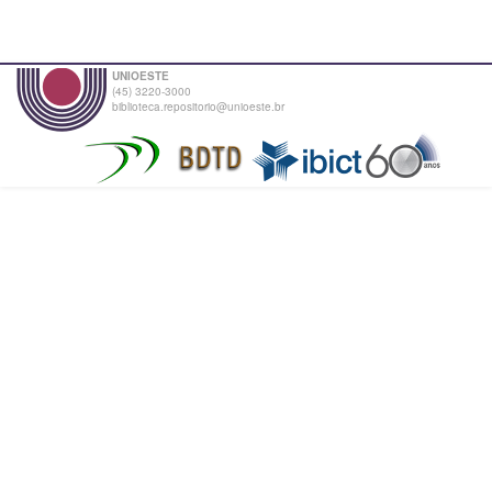
UNIOESTE
(45) 3220-3000
biblioteca.repositorio@unioeste.br