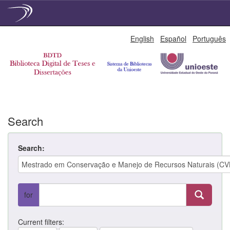
Skip
English
Español
Português
navigation
Search
Search:
for
Current filters: