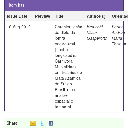
Item hits:
Issue Date
Preview
Title
Author(s)
Orienta
10-Aug-2012
Caracterização
Krepschi,
Fortes,
da dieta da
Victor
Andréa
lontra
Gasperotto
Maria
neotropical
Teixeira
(Lontra
longicaudis,
Carnivora:
Mustelidae)
em três rios de
Mata Atlântica
do Sul do
Brasil: uma
análise
espacial e
temporal
Share