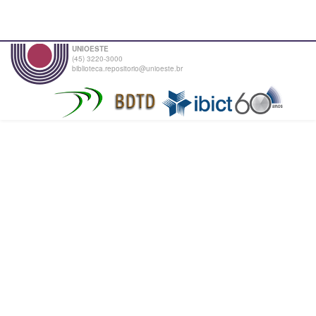
UNIOESTE
(45) 3220-3000
biblioteca.repositorio@unioeste.br