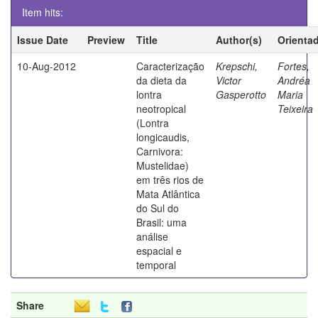
Item hits:
Issue Date
Preview
Title
Author(s)
Orienta
10-Aug-2012
Caracterização
Krepschi,
Fortes,
da dieta da
Victor
Andréa
lontra
Gasperotto
Maria
neotropical
Teixeira
(Lontra
longicaudis,
Carnivora:
Mustelidae)
em três rios de
Mata Atlântica
do Sul do
Brasil: uma
análise
espacial e
temporal
Share