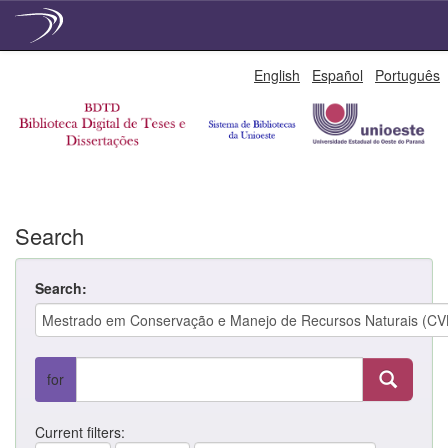
Skip
English
Español
Português
navigation
Search
Search:
for
Current filters: