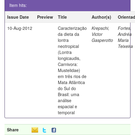
Item hits:
Issue Date
Preview
Title
Author(s)
Orienta
10-Aug-2012
Caracterização
Krepschi,
Fortes,
da dieta da
Victor
Andréa
lontra
Gasperotto
Maria
neotropical
Teixeira
(Lontra
longicaudis,
Carnivora:
Mustelidae)
em três rios de
Mata Atlântica
do Sul do
Brasil: uma
análise
espacial e
temporal
Share