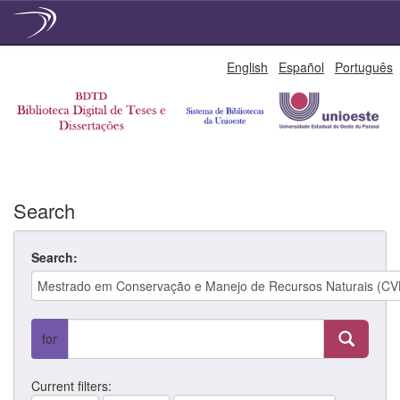
Skip
English
Español
Português
navigation
Search
Search:
for
Current filters: