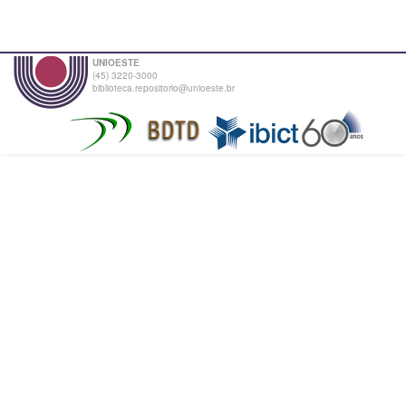
UNIOESTE
(45) 3220-3000
biblioteca.repositorio@unioeste.br