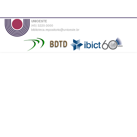
UNIOESTE
(45) 3220-3000
biblioteca.repositorio@unioeste.br