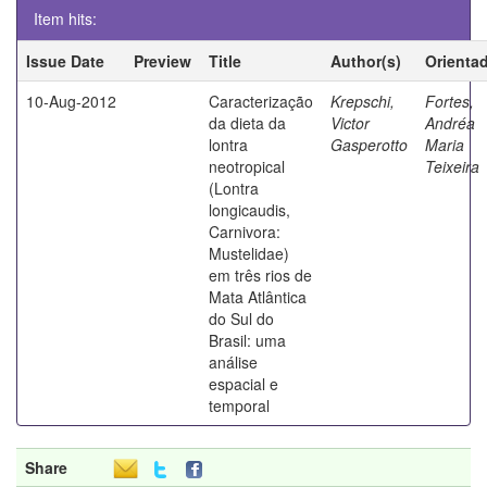
Item hits:
Issue Date
Preview
Title
Author(s)
Orienta
10-Aug-2012
Caracterização
Krepschi,
Fortes,
da dieta da
Victor
Andréa
lontra
Gasperotto
Maria
neotropical
Teixeira
(Lontra
longicaudis,
Carnivora:
Mustelidae)
em três rios de
Mata Atlântica
do Sul do
Brasil: uma
análise
espacial e
temporal
Share