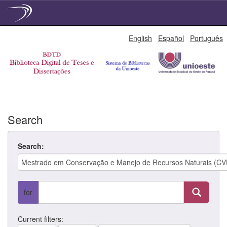
Skip
English
Español
Português
navigation
Search
Search:
for
Current filters: