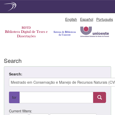
Skip
English
Español
Português
navigation
Search
Search:
for
Current filters: