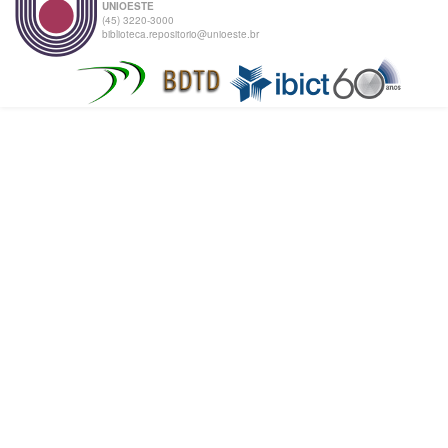
UNIOESTE
(45) 3220-3000
biblioteca.repositorio@unioeste.br