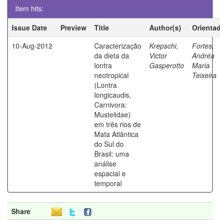
Item hits:
Issue Date
Preview
Title
Author(s)
Orienta
10-Aug-2012
Caracterização
Krepschi,
Fortes,
da dieta da
Victor
Andréa
lontra
Gasperotto
Maria
neotropical
Teixeira
(Lontra
longicaudis,
Carnivora:
Mustelidae)
em três rios de
Mata Atlântica
do Sul do
Brasil: uma
análise
espacial e
temporal
Share