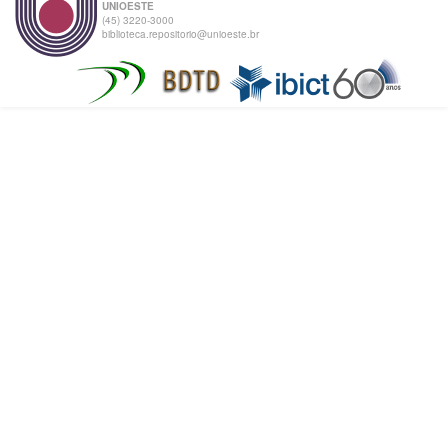
UNIOESTE
(45) 3220-3000
biblioteca.repositorio@unioeste.br