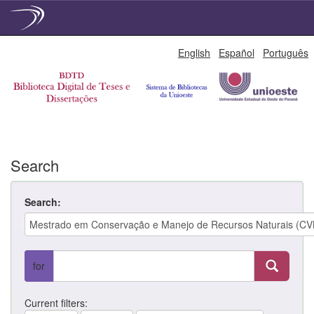
Skip
English
Español
Português
navigation
Search
Search:
for
Current filters: