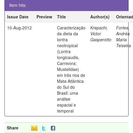
Item hits:
Issue Date
Preview
Title
Author(s)
Orienta
10-Aug-2012
Caracterização
Krepschi,
Fortes,
da dieta da
Victor
Andréa
lontra
Gasperotto
Maria
neotropical
Teixeira
(Lontra
longicaudis,
Carnivora:
Mustelidae)
em três rios de
Mata Atlântica
do Sul do
Brasil: uma
análise
espacial e
temporal
Share