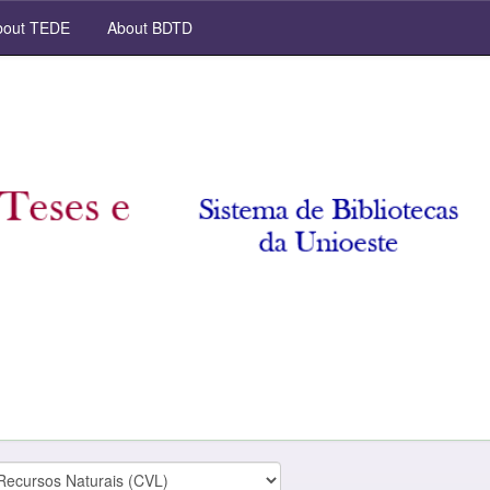
out TEDE
About BDTD