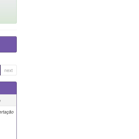
next
e
ertação