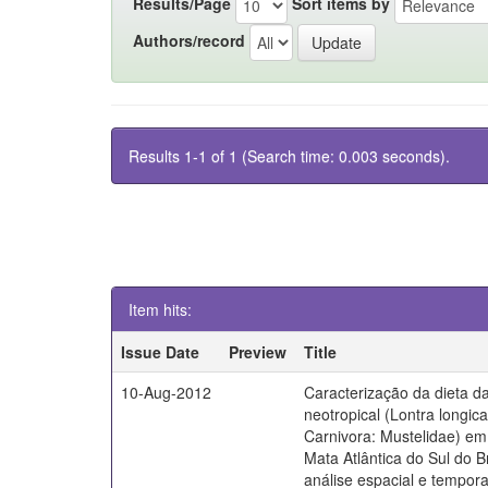
Results/Page
Sort items by
Authors/record
Results 1-1 of 1 (Search time: 0.003 seconds).
Item hits:
Issue Date
Preview
Title
10-Aug-2012
Caracterização da dieta da
neotropical (Lontra longica
Carnivora: Mustelidae) em 
Mata Atlântica do Sul do B
análise espacial e tempora