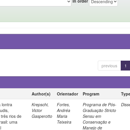
In order
previous
1
Author(s)
Orientador
Program
Typ
 lontra
Krepschi,
Fortes,
Programa de Pós-
Diss
udis,
Victor
Andréa
Graduação Stricto
três rios de
Gasperotto
Maria
Sensu em
rasil: uma
Teixeira
Conservação e
l
Manejo de