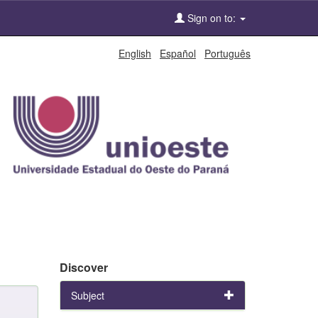
Sign on to:
English
Español
Português
Discover
Subject