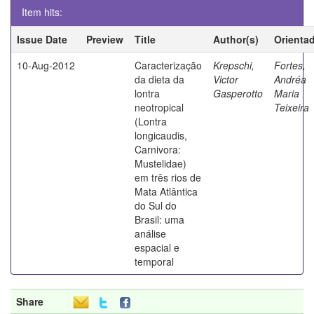
Item hits:
Issue Date
Preview
Title
Author(s)
Orienta
10-Aug-2012
Caracterização
Krepschi,
Fortes,
da dieta da
Victor
Andréa
lontra
Gasperotto
Maria
neotropical
Teixeira
(Lontra
longicaudis,
Carnivora:
Mustelidae)
em três rios de
Mata Atlântica
do Sul do
Brasil: uma
análise
espacial e
temporal
Share