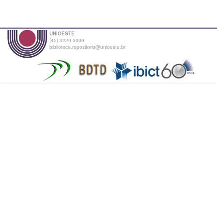
UNIOESTE
(45) 3220-3000
biblioteca.repositorio@unioeste.br