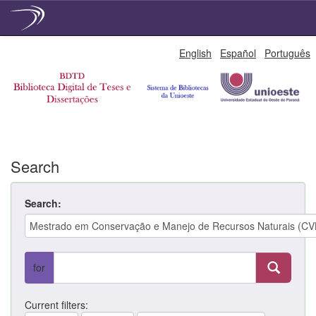
Skip
English
Español
Português
navigation
Search
Search:
for
Current filters: