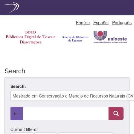
Skip
English
Español
Português
navigation
Search
Search:
for
Current filters: