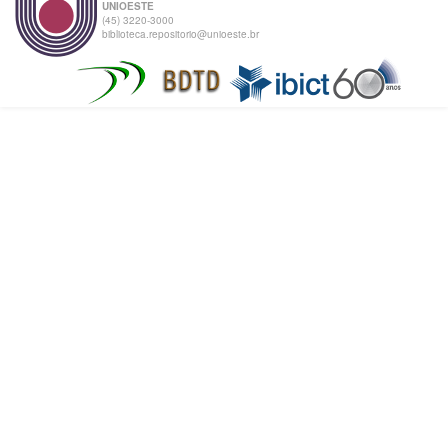
UNIOESTE
(45) 3220-3000
biblioteca.repositorio@unioeste.br