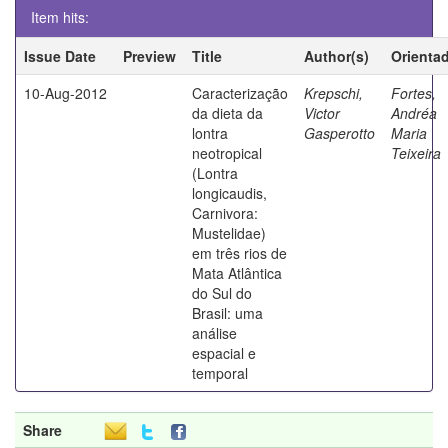
Item hits:
Issue Date
Preview
Title
Author(s)
Orienta
10-Aug-2012
Caracterização
Krepschi,
Fortes,
da dieta da
Victor
Andréa
lontra
Gasperotto
Maria
neotropical
Teixeira
(Lontra
longicaudis,
Carnivora:
Mustelidae)
em três rios de
Mata Atlântica
do Sul do
Brasil: uma
análise
espacial e
temporal
Share