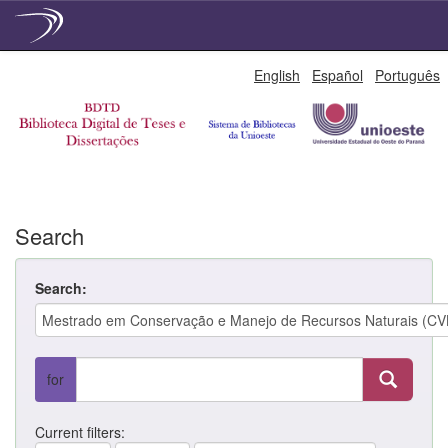
Skip
English
Español
Português
navigation
Search
Search:
for
Current filters: