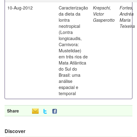
10-Aug-2012
Caracterização
Krepschi,
Fortes,
da dieta da
Victor
Andréa
lontra
Gasperotto
Maria
neotropical
Teixeira
(Lontra
longicaudis,
Carnivora:
Mustelidae)
em três rios de
Mata Atlântica
do Sul do
Brasil: uma
análise
espacial e
temporal
Share
Discover