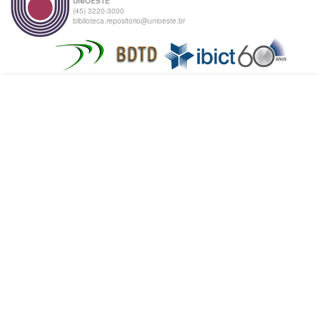
UNIOESTE
(45) 3220-3000
biblioteca.repositorio@unioeste.br