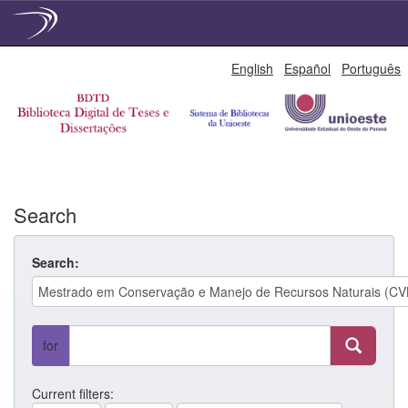
Skip
English
Español
Português
navigation
Search
Search:
for
Current filters: