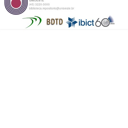
UNIOESTE
(45) 3220-3000
biblioteca.repositorio@unioeste.br