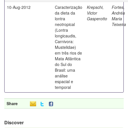
10-Aug-2012
Caracterização
Krepschi,
Fortes,
da dieta da
Victor
Andréa
lontra
Gasperotto
Maria
neotropical
Teixeira
(Lontra
longicaudis,
Carnivora:
Mustelidae)
em três rios de
Mata Atlântica
do Sul do
Brasil: uma
análise
espacial e
temporal
Share
Discover