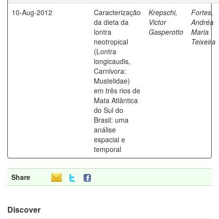
10-Aug-2012
Caracterização
Krepschi,
Fortes,
da dieta da
Victor
Andréa
lontra
Gasperotto
Maria
neotropical
Teixeira
(Lontra
longicaudis,
Carnivora:
Mustelidae)
em três rios de
Mata Atlântica
do Sul do
Brasil: uma
análise
espacial e
temporal
Share
Discover