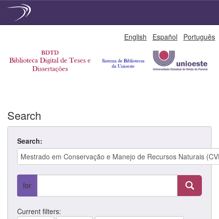
Skip
English
Español
Português
navigation
Search
Search:
for
Current filters: