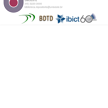
UNIOESTE
(45) 3220-3000
biblioteca.repositorio@unioeste.br