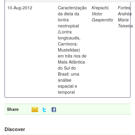
10-Aug-2012
Caracterização
Krepschi,
Fortes,
da dieta da
Victor
Andréa
lontra
Gasperotto
Maria
neotropical
Teixeira
(Lontra
longicaudis,
Carnivora:
Mustelidae)
em três rios de
Mata Atlântica
do Sul do
Brasil: uma
análise
espacial e
temporal
Share
Discover