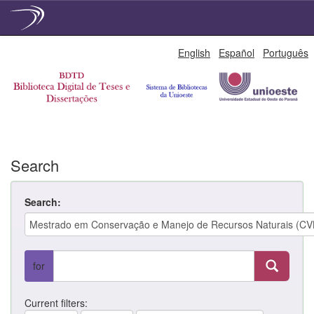
Skip
English
Español
Português
navigation
Search
Search:
for
Current filters: