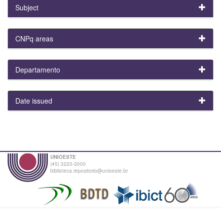
Subject
CNPq areas
Departamento
Date issued
UNIOESTE
(45) 3220-3000
biblioteca.repositorio@unioeste.br