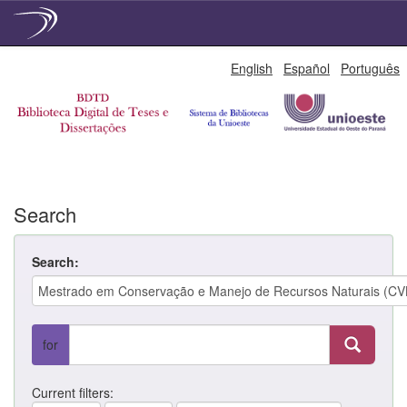
Skip
English
Español
Português
navigation
Search
Search:
for
Current filters: