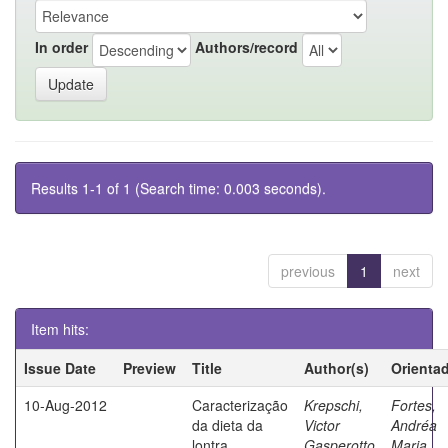
In order
Authors/record
Results 1-1 of 1 (Search time: 0.003 seconds).
previous
1
next
Item hits:
Issue Date
Preview
Title
Author(s)
Orienta
10-Aug-2012
Caracterização
Krepschi,
Fortes,
da dieta da
Victor
Andréa
lontra
Gasperotto
Maria