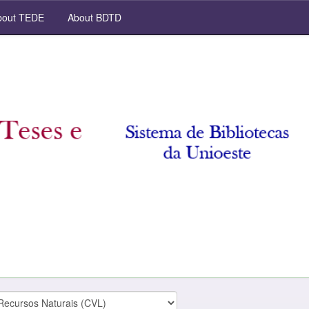
out TEDE
About BDTD