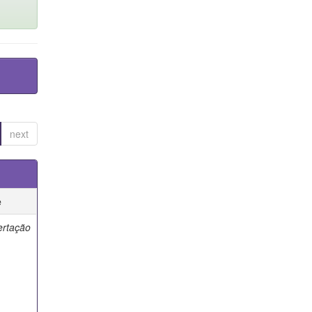
next
e
ertação