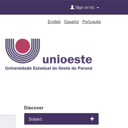
Sign on to:
English
Español
Português
Discover
Subject