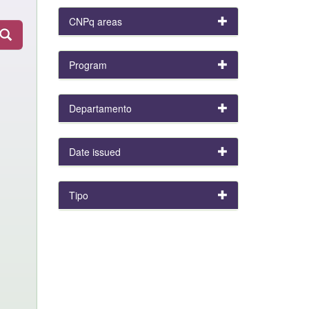
CNPq areas
Program
Departamento
Date issued
Tipo