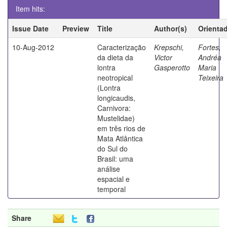
Item hits:
Issue Date
Preview
Title
Author(s)
Orienta
10-Aug-2012
Caracterização
Krepschi,
Fortes,
da dieta da
Victor
Andréa
lontra
Gasperotto
Maria
neotropical
Teixeira
(Lontra
longicaudis,
Carnivora:
Mustelidae)
em três rios de
Mata Atlântica
do Sul do
Brasil: uma
análise
espacial e
temporal
Share