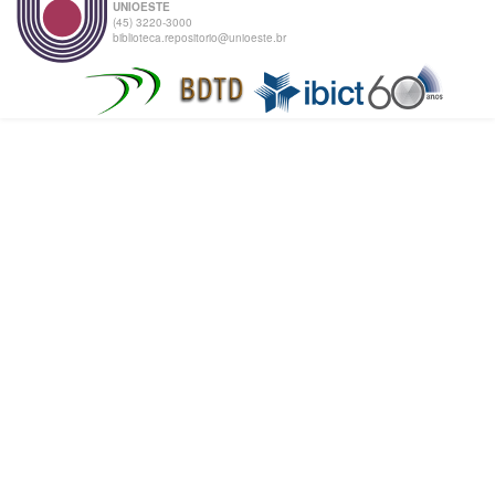
UNIOESTE
(45) 3220-3000
biblioteca.repositorio@unioeste.br