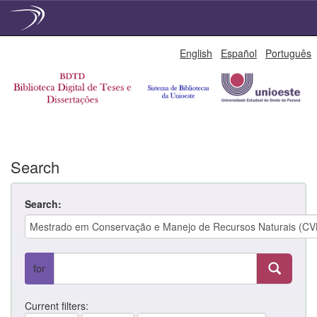
Skip
English
Español
Português
navigation
Search
Search:
for
Current filters: