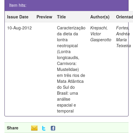
Item hits:
Issue Date
Preview
Title
Author(s)
Orienta
10-Aug-2012
Caracterização
Krepschi,
Fortes,
da dieta da
Victor
Andréa
lontra
Gasperotto
Maria
neotropical
Teixeira
(Lontra
longicaudis,
Carnivora:
Mustelidae)
em três rios de
Mata Atlântica
do Sul do
Brasil: uma
análise
espacial e
temporal
Share