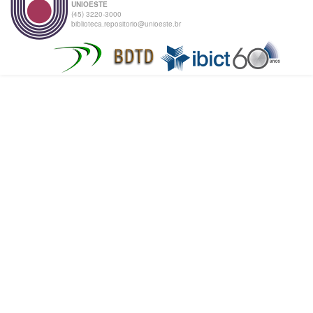
UNIOESTE
(45) 3220-3000
biblioteca.repositorio@unioeste.br