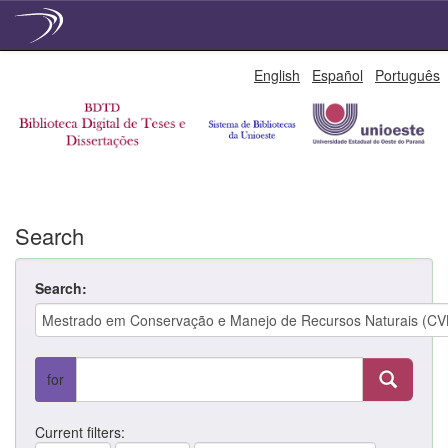
Skip
English
Español
Português
navigation
Search
Search:
for
Current filters: