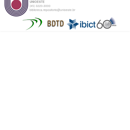
UNIOESTE
(45) 3220-3000
biblioteca.repositorio@unioeste.br