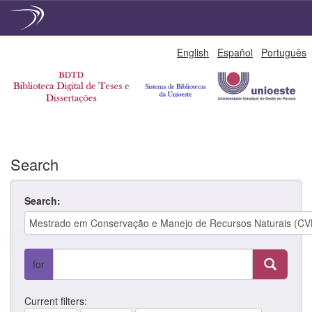
Skip
English
Español
Português
navigation
Search
Search:
for
Current filters: