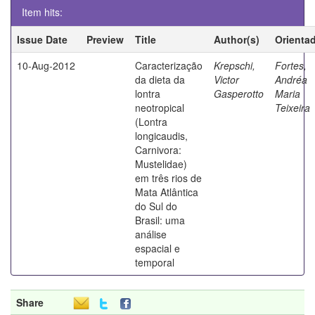
Item hits:
Issue Date
Preview
Title
Author(s)
Orienta
10-Aug-2012
Caracterização
Krepschi,
Fortes,
da dieta da
Victor
Andréa
lontra
Gasperotto
Maria
neotropical
Teixeira
(Lontra
longicaudis,
Carnivora:
Mustelidae)
em três rios de
Mata Atlântica
do Sul do
Brasil: uma
análise
espacial e
temporal
Share