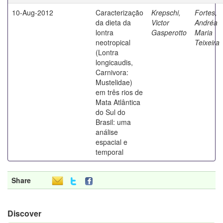
10-Aug-2012
Caracterização
Krepschi,
Fortes,
da dieta da
Victor
Andréa
lontra
Gasperotto
Maria
neotropical
Teixeira
(Lontra
longicaudis,
Carnivora:
Mustelidae)
em três rios de
Mata Atlântica
do Sul do
Brasil: uma
análise
espacial e
temporal
Share
Discover