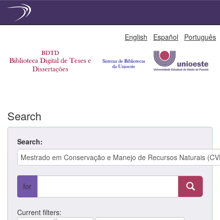
Skip
English
Español
Português
navigation
Search
Search:
for
Current filters: