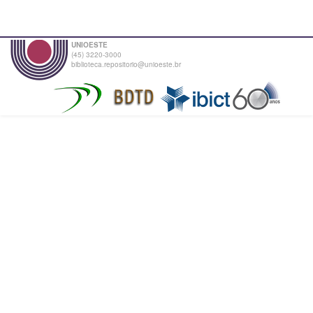
UNIOESTE
(45) 3220-3000
biblioteca.repositorio@unioeste.br