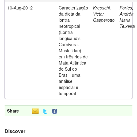
10-Aug-2012
Caracterização
Krepschi,
Fortes,
da dieta da
Victor
Andréa
lontra
Gasperotto
Maria
neotropical
Teixeira
(Lontra
longicaudis,
Carnivora:
Mustelidae)
em três rios de
Mata Atlântica
do Sul do
Brasil: uma
análise
espacial e
temporal
Share
Discover