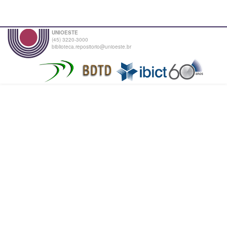
UNIOESTE
(45) 3220-3000
biblioteca.repositorio@unioeste.br