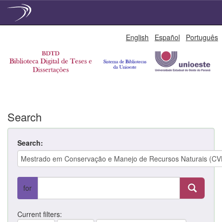
Skip
English
Español
Português
navigation
Search
Search:
for
Current filters: