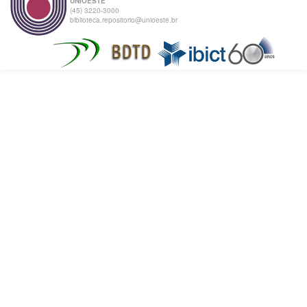
UNIOESTE
(45) 3220-3000
biblioteca.repositorio@unioeste.br