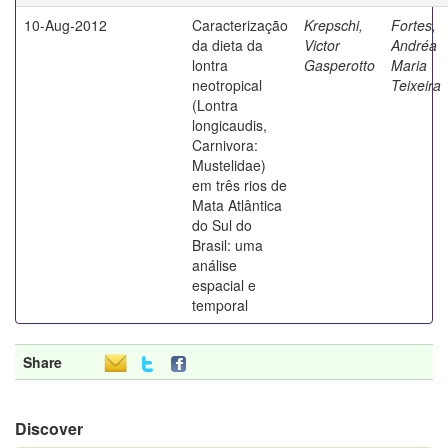
10-Aug-2012
Caracterização
Krepschi,
Fortes,
da dieta da
Victor
Andréa
lontra
Gasperotto
Maria
neotropical
Teixeira
(Lontra
longicaudis,
Carnivora:
Mustelidae)
em três rios de
Mata Atlântica
do Sul do
Brasil: uma
análise
espacial e
temporal
Share
Discover