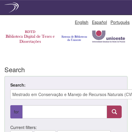
Skip
English
Español
Português
navigation
Search
Search:
for
Current filters: