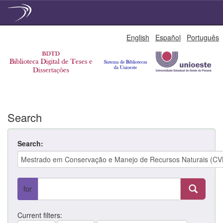
Skip
English
Español
Português
navigation
Search
Search:
for
Current filters: