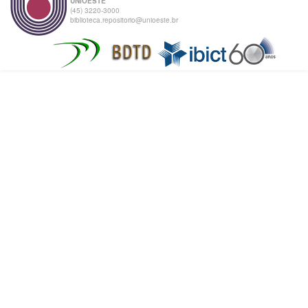
UNIOESTE
(45) 3220-3000
biblioteca.repositorio@unioeste.br