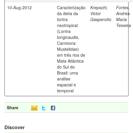
10-Aug-2012
Caracterização
Krepschi,
Fortes,
da dieta da
Victor
Andréa
lontra
Gasperotto
Maria
neotropical
Teixeira
(Lontra
longicaudis,
Carnivora:
Mustelidae)
em três rios de
Mata Atlântica
do Sul do
Brasil: uma
análise
espacial e
temporal
Share
Discover