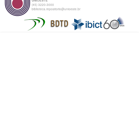
UNIOESTE
(45) 3220-3000
biblioteca.repositorio@unioeste.br