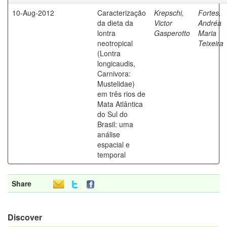
10-Aug-2012
Caracterização
Krepschi,
Fortes,
da dieta da
Victor
Andréa
lontra
Gasperotto
Maria
neotropical
Teixeira
(Lontra
longicaudis,
Carnivora:
Mustelidae)
em três rios de
Mata Atlântica
do Sul do
Brasil: uma
análise
espacial e
temporal
Share
Discover