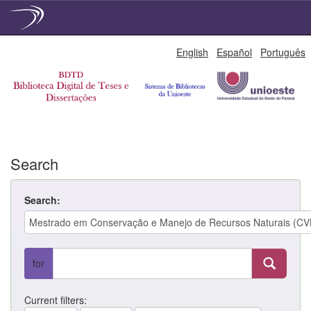
Skip
English
Español
Português
navigation
Search
Search:
for
Current filters: