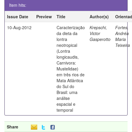
Item hits:
Issue Date
Preview
Title
Author(s)
Orienta
10-Aug-2012
Caracterização
Krepschi,
Fortes,
da dieta da
Victor
Andréa
lontra
Gasperotto
Maria
neotropical
Teixeira
(Lontra
longicaudis,
Carnivora:
Mustelidae)
em três rios de
Mata Atlântica
do Sul do
Brasil: uma
análise
espacial e
temporal
Share