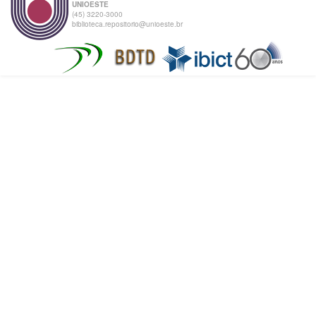
UNIOESTE
(45) 3220-3000
biblioteca.repositorio@unioeste.br