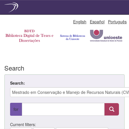
Skip
English
Español
Português
navigation
Search
Search:
for
Current filters: