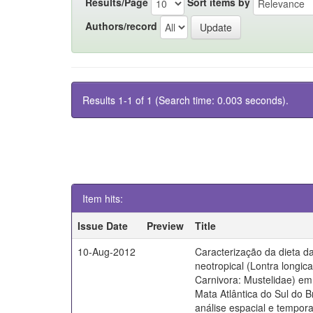
Results/Page
Sort items by
Authors/record
Results 1-1 of 1 (Search time: 0.003 seconds).
Item hits:
Issue Date
Preview
Title
10-Aug-2012
Caracterização da dieta da
neotropical (Lontra longica
Carnivora: Mustelidae) em 
Mata Atlântica do Sul do B
análise espacial e tempora