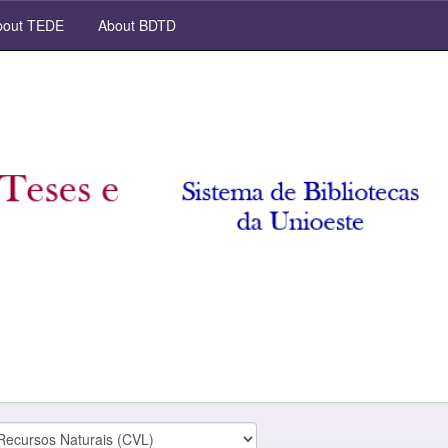
out TEDE
About BDTD