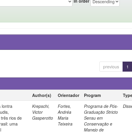
In order
previous
1
Author(s)
Orientador
Program
Typ
 lontra
Krepschi,
Fortes,
Programa de Pós-
Diss
udis,
Victor
Andréa
Graduação Stricto
três rios de
Gasperotto
Maria
Sensu em
rasil: uma
Teixeira
Conservação e
l
Manejo de