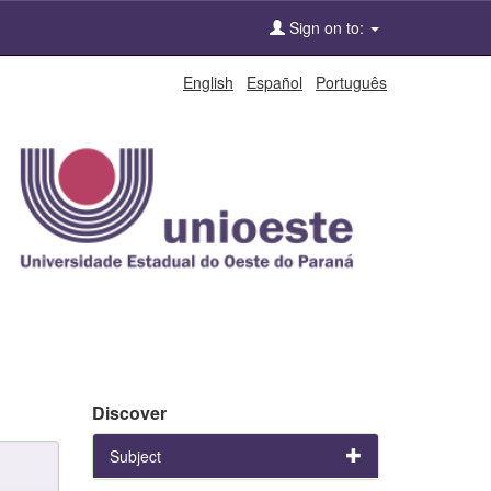
Sign on to:
English
Español
Português
Discover
Subject