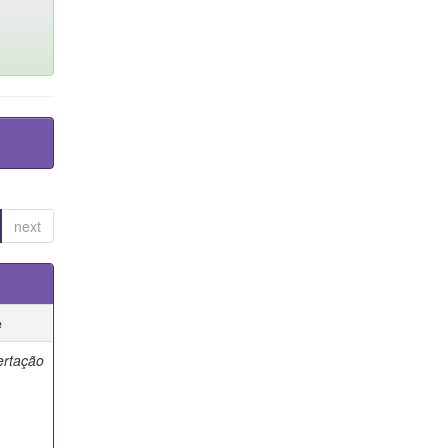
next
e
ertação