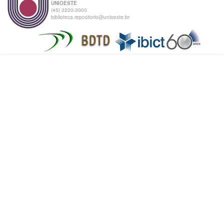
UNIOESTE
(45) 3220-3000
biblioteca.repositorio@unioeste.br