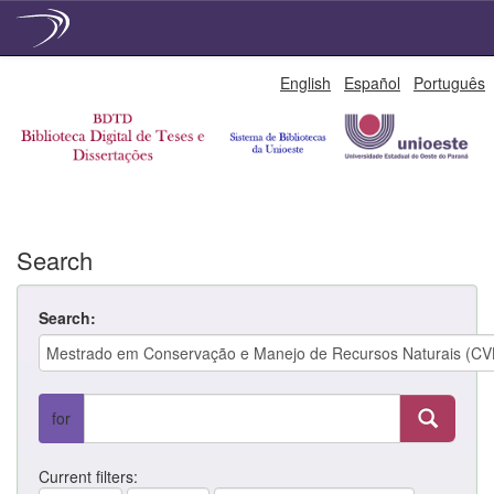
Skip
English
Español
Português
navigation
Search
Search:
for
Current filters: