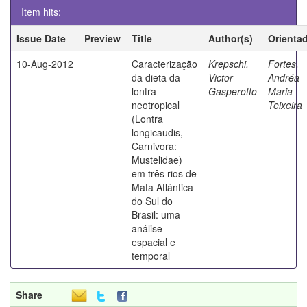
Item hits:
Issue Date
Preview
Title
Author(s)
Orienta
10-Aug-2012
Caracterização
Krepschi,
Fortes,
da dieta da
Victor
Andréa
lontra
Gasperotto
Maria
neotropical
Teixeira
(Lontra
longicaudis,
Carnivora:
Mustelidae)
em três rios de
Mata Atlântica
do Sul do
Brasil: uma
análise
espacial e
temporal
Share