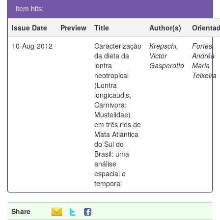
Item hits:
Issue Date
Preview
Title
Author(s)
Orienta
10-Aug-2012
Caracterização
Krepschi,
Fortes,
da dieta da
Victor
Andréa
lontra
Gasperotto
Maria
neotropical
Teixeira
(Lontra
longicaudis,
Carnivora:
Mustelidae)
em três rios de
Mata Atlântica
do Sul do
Brasil: uma
análise
espacial e
temporal
Share