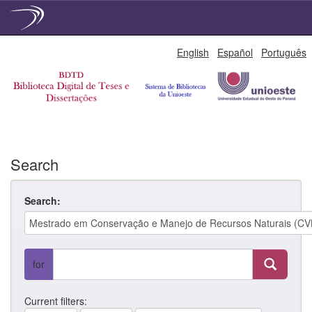
Skip
English
Español
Português
navigation
Search
Search:
for
Current filters: