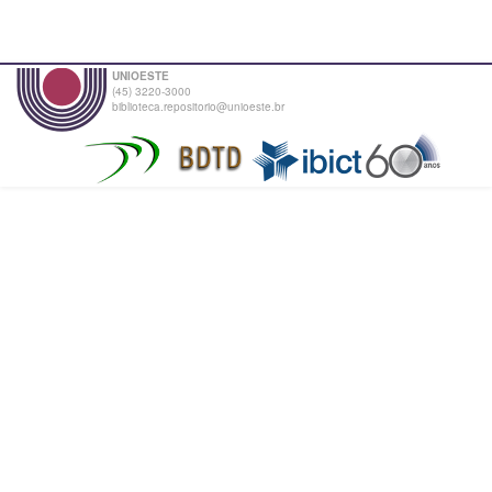
UNIOESTE
(45) 3220-3000
biblioteca.repositorio@unioeste.br