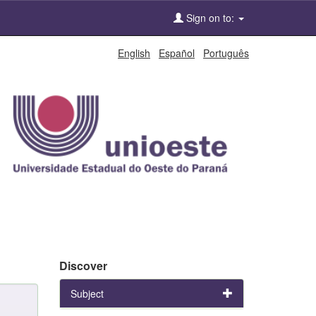
Sign on to:
English
Español
Português
Discover
Subject