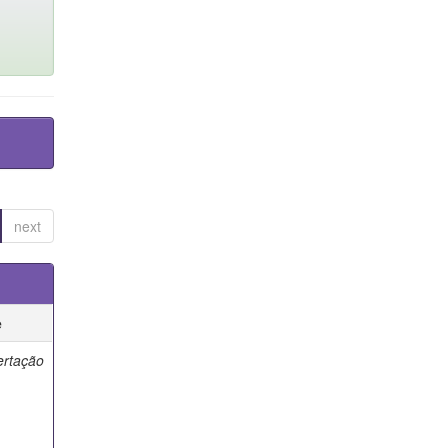
next
e
ertação