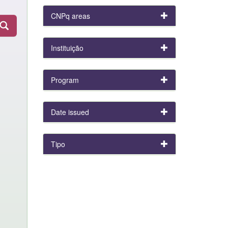
CNPq areas
Instituição
Program
Date issued
Tipo