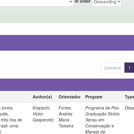
In order
previous
1
Author(s)
Orientador
Program
Typ
 lontra
Krepschi,
Fortes,
Programa de Pós-
Diss
udis,
Victor
Andréa
Graduação Stricto
três rios de
Gasperotto
Maria
Sensu em
rasil: uma
Teixeira
Conservação e
l
Manejo de