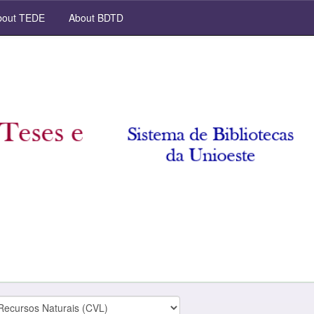
out TEDE
About BDTD