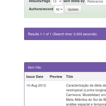
Results/Page
Sort items by
Authors/record
Results 1-1 of 1 (Search time: 0.003 seconds).
Item hits:
Issue Date
Preview
Title
10-Aug-2012
Caracterização da dieta da
neotropical (Lontra longica
Carnivora: Mustelidae) em 
Mata Atlântica do Sul do B
análise espacial e tempora