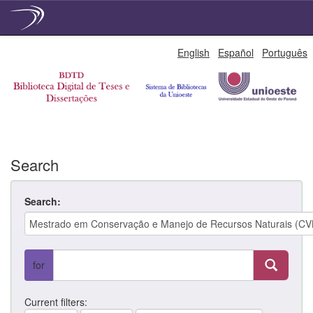
Skip
English
Español
Português
navigation
Search
Search:
for
Current filters: