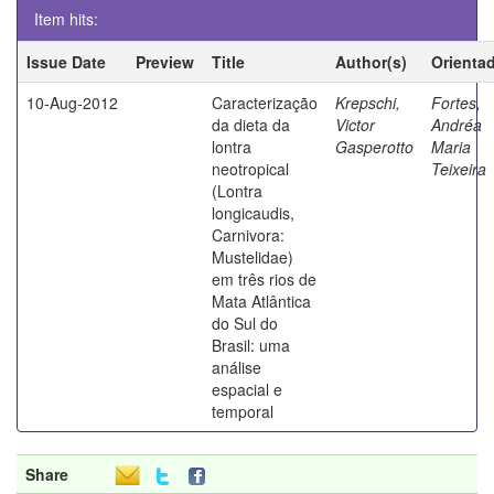
Item hits:
Issue Date
Preview
Title
Author(s)
Orienta
10-Aug-2012
Caracterização
Krepschi,
Fortes,
da dieta da
Victor
Andréa
lontra
Gasperotto
Maria
neotropical
Teixeira
(Lontra
longicaudis,
Carnivora:
Mustelidae)
em três rios de
Mata Atlântica
do Sul do
Brasil: uma
análise
espacial e
temporal
Share