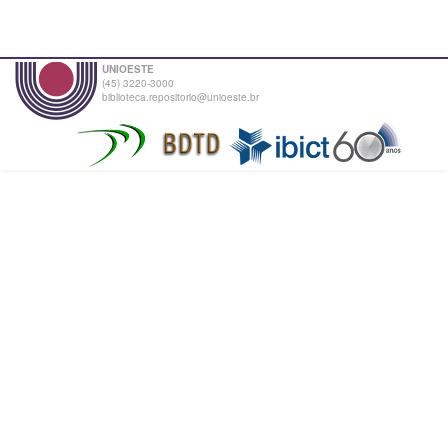
UNIOESTE
(45) 3220-3000
biblioteca.repositorio@unioeste.br