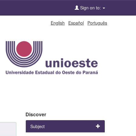
Sign on to:
English
Español
Português
Discover
Subject