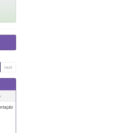
next
e
ertação