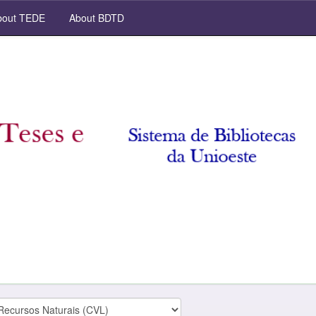
out TEDE
About BDTD