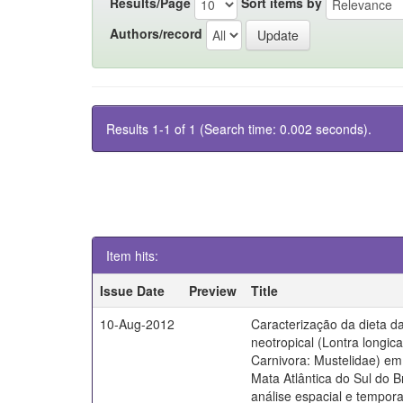
Results/Page
Sort items by
Authors/record
Results 1-1 of 1 (Search time: 0.002 seconds).
Item hits:
Issue Date
Preview
Title
10-Aug-2012
Caracterização da dieta da
neotropical (Lontra longica
Carnivora: Mustelidae) em 
Mata Atlântica do Sul do B
análise espacial e tempora