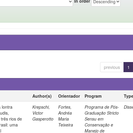
In order
previous
1
Author(s)
Orientador
Program
Typ
 lontra
Krepschi,
Fortes,
Programa de Pós-
Diss
udis,
Victor
Andréa
Graduação Stricto
três rios de
Gasperotto
Maria
Sensu em
rasil: uma
Teixeira
Conservação e
l
Manejo de